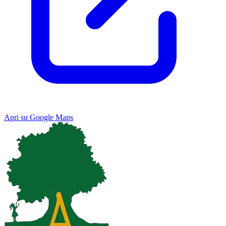
Apri su Google Maps
Keyboard shortcuts
Image may be subject to copyright
Terms
Map
Satellite