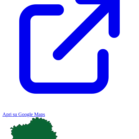
Apri su Google Maps
Keyboard shortcuts
Image may be subject to copyright
Terms
Map
Satellite