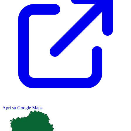
Apri su Google Maps
Keyboard shortcuts
Image may be subject to copyright
Terms
Map
Satellite