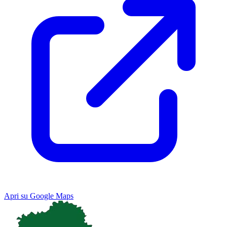
Apri su Google Maps
Keyboard shortcuts
Image may be subject to copyright
Terms
Map
Satellite