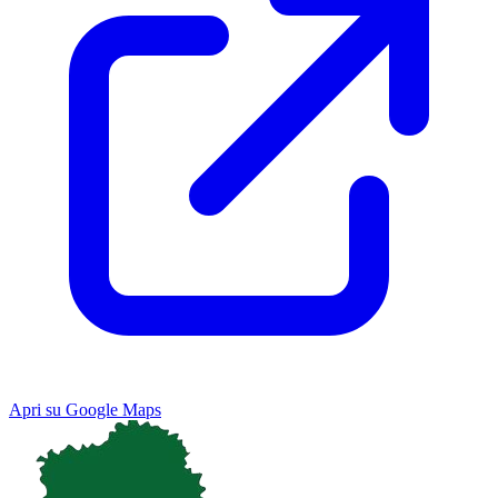
Apri su Google Maps
Keyboard shortcuts
Image may be subject to copyright
Terms
Map
Satellite