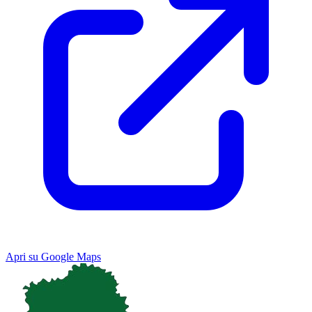
Apri su Google Maps
Keyboard shortcuts
Image may be subject to copyright
Terms
Map
Satellite