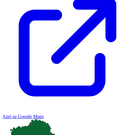
Apri su Google Maps
Keyboard shortcuts
Image may be subject to copyright
Terms
Map
Satellite