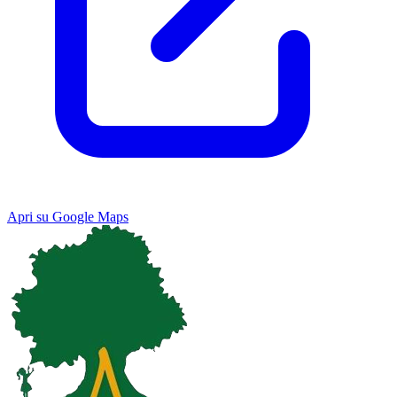
Apri su Google Maps
Keyboard shortcuts
Image may be subject to copyright
Terms
Map
Satellite