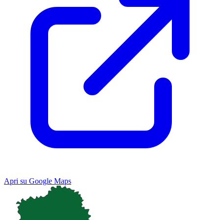
Apri su Google Maps
Keyboard shortcuts
Image may be subject to copyright
Terms
Map
Satellite