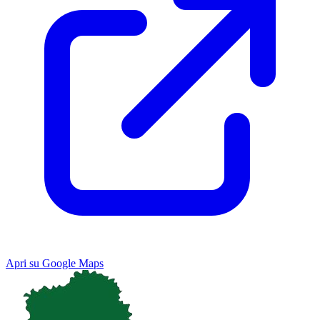
Apri su Google Maps
Keyboard shortcuts
Image may be subject to copyright
Terms
Map
Satellite