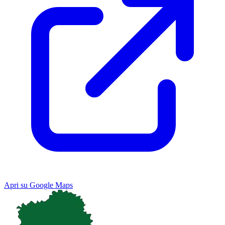
Apri su Google Maps
Keyboard shortcuts
Image may be subject to copyright
Terms
Map
Satellite