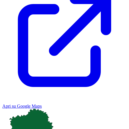
Apri su Google Maps
Keyboard shortcuts
Image may be subject to copyright
Terms
Map
Satellite