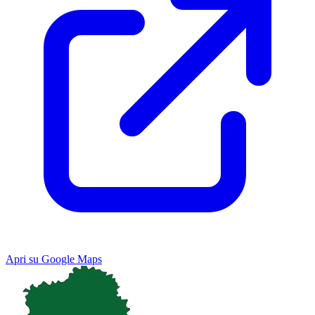
Apri su Google Maps
Keyboard shortcuts
Image may be subject to copyright
Terms
Map
Satellite