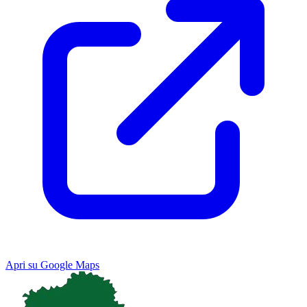
Apri su Google Maps
Keyboard shortcuts
Image may be subject to copyright
Terms
Map
Satellite