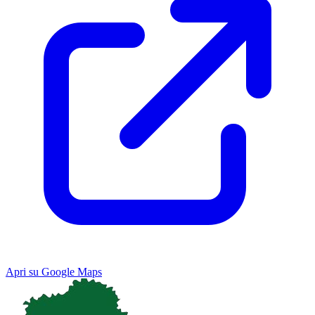
Apri su Google Maps
Keyboard shortcuts
Image may be subject to copyright
Terms
Map
Satellite