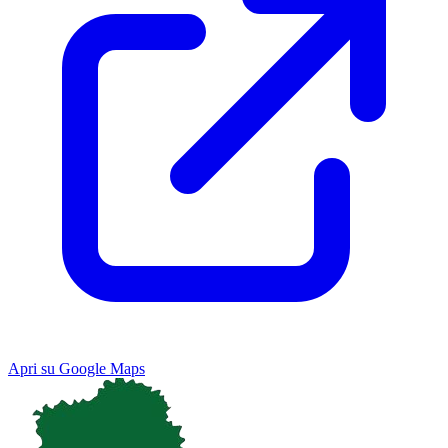
Apri su Google Maps
Keyboard shortcuts
Image may be subject to copyright
Terms
Map
Satellite