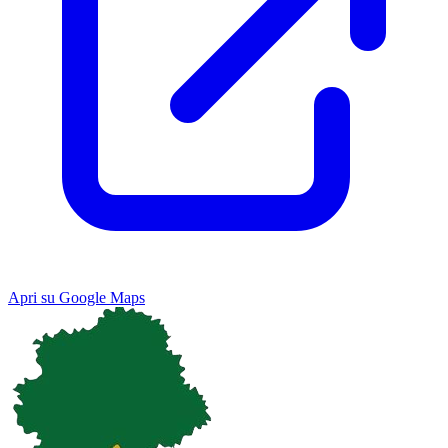
Apri su Google Maps
Keyboard shortcuts
Image may be subject to copyright
Terms
Map
Satellite