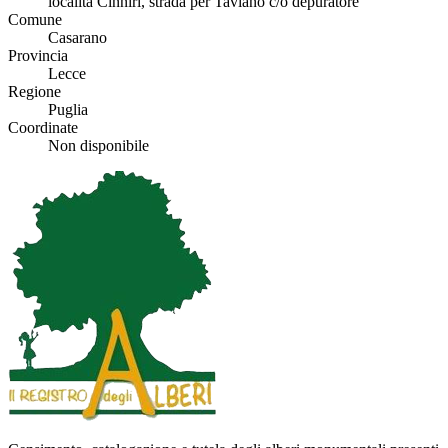
località Cinniri, strada per Taviano c/o depuratore
Comune
Casarano
Provincia
Lecce
Regione
Puglia
Coordinate
Non disponibile