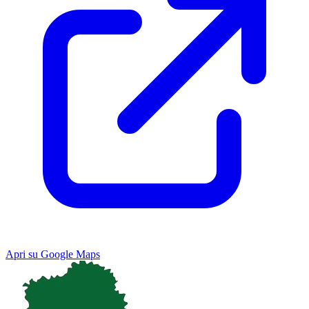
Apri su Google Maps
Keyboard shortcuts
Image may be subject to copyright
Terms
Map
Satellite