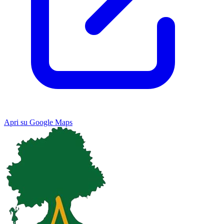
Apri su Google Maps
Keyboard shortcuts
Image may be subject to copyright
Terms
Map
Satellite