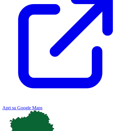
Apri su Google Maps
Keyboard shortcuts
Image may be subject to copyright
Terms
Map
Satellite