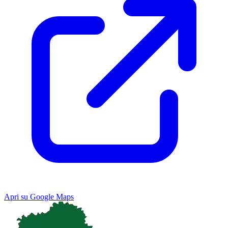
Apri su Google Maps
Keyboard shortcuts
Image may be subject to copyright
Terms
Map
Satellite