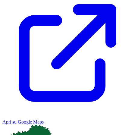
Apri su Google Maps
Keyboard shortcuts
Image may be subject to copyright
Terms
Map
Satellite