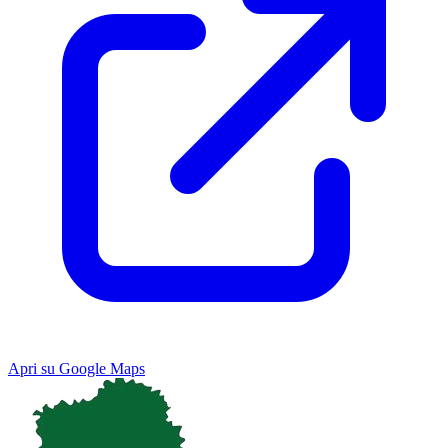
Apri su Google Maps
Keyboard shortcuts
Image may be subject to copyright
Terms
Map
Satellite