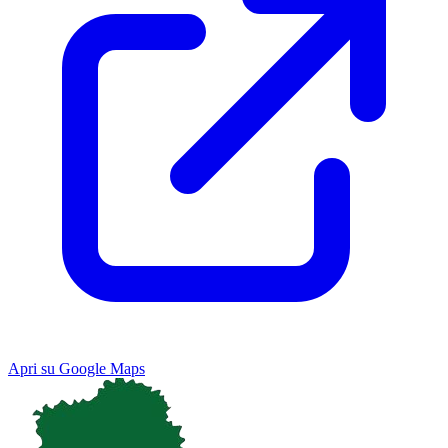
Apri su Google Maps
Keyboard shortcuts
Image may be subject to copyright
Terms
Map
Satellite