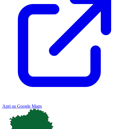
Apri su Google Maps
Keyboard shortcuts
Image may be subject to copyright
Terms
Map
Satellite