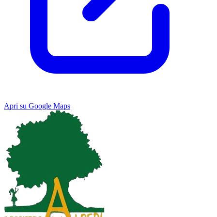
Apri su Google Maps
Keyboard shortcuts
Image may be subject to copyright
Terms
Map
Satellite