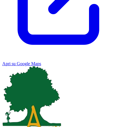
Apri su Google Maps
Keyboard shortcuts
Image may be subject to copyright
Terms
Map
Satellite