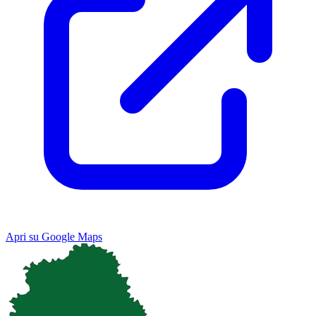
Apri su Google Maps
Keyboard shortcuts
Image may be subject to copyright
Terms
Map
Satellite