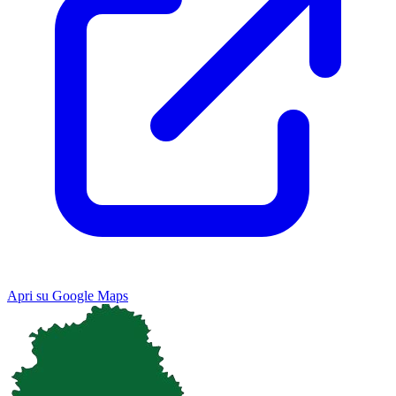
Apri su Google Maps
Keyboard shortcuts
Image may be subject to copyright
Terms
Map
Satellite