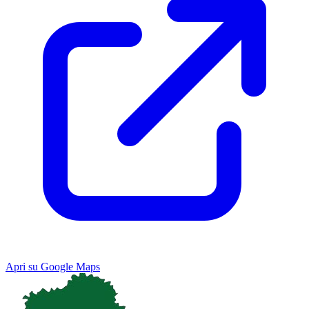
Apri su Google Maps
Keyboard shortcuts
Image may be subject to copyright
Terms
Map
Satellite