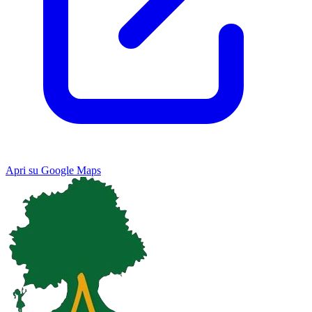
Apri su Google Maps
Keyboard shortcuts
Image may be subject to copyright
Terms
Map
Satellite