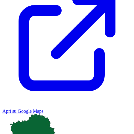
Apri su Google Maps
Keyboard shortcuts
Image may be subject to copyright
Terms
Map
Satellite