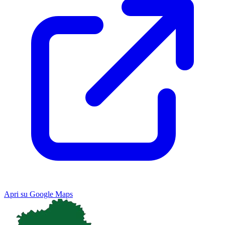
Apri su Google Maps
Keyboard shortcuts
Image may be subject to copyright
Terms
Map
Satellite