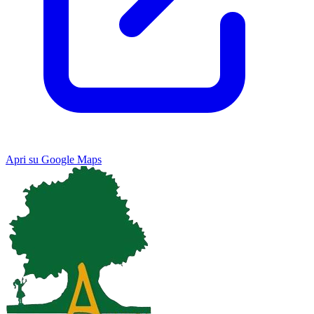
Apri su Google Maps
Keyboard shortcuts
Image may be subject to copyright
Terms
Map
Satellite