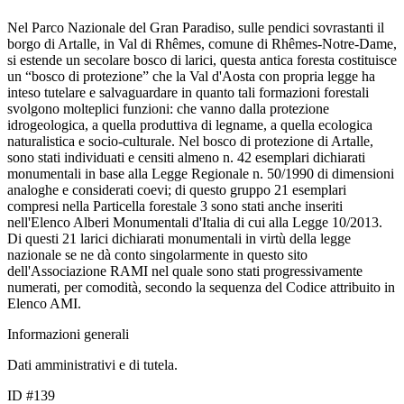
Nel Parco Nazionale del Gran Paradiso, sulle pendici sovrastanti il
borgo di Artalle, in Val di Rhêmes, comune di Rhêmes-Notre-Dame,
si estende un secolare bosco di larici, questa antica foresta costituisce
un “bosco di protezione” che la Val d'Aosta con propria legge ha
inteso tutelare e salvaguardare in quanto tali formazioni forestali
svolgono molteplici funzioni: che vanno dalla protezione
idrogeologica, a quella produttiva di legname, a quella ecologica
naturalistica e socio-culturale. Nel bosco di protezione di Artalle,
sono stati individuati e censiti almeno n. 42 esemplari dichiarati
monumentali in base alla Legge Regionale n. 50/1990 di dimensioni
analoghe e considerati coevi; di questo gruppo 21 esemplari
compresi nella Particella forestale 3 sono stati anche inseriti
nell'Elenco Alberi Monumentali d'Italia di cui alla Legge 10/2013.
Di questi 21 larici dichiarati monumentali in virtù della legge
nazionale se ne dà conto singolarmente in questo sito
dell'Associazione RAMI nel quale sono stati progressivamente
numerati, per comodità, secondo la sequenza del Codice attribuito in
Elenco AMI.
Informazioni generali
Dati amministrativi e di tutela.
ID #139