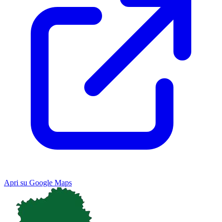
Apri su Google Maps
Keyboard shortcuts
Image may be subject to copyright
Terms
Map
Satellite