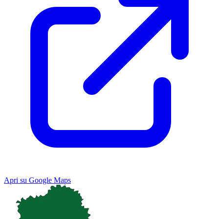
Apri su Google Maps
Keyboard shortcuts
Image may be subject to copyright
Terms
Map
Satellite