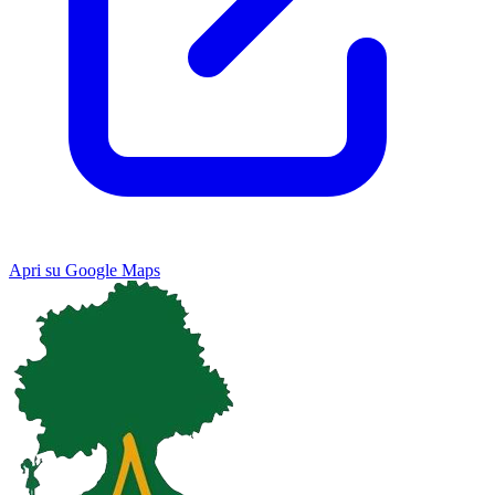
Apri su Google Maps
Keyboard shortcuts
Image may be subject to copyright
Terms
Map
Satellite