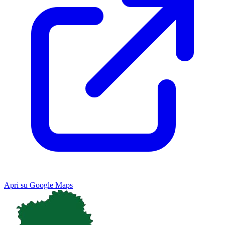
Apri su Google Maps
Keyboard shortcuts
Image may be subject to copyright
Terms
Map
Satellite