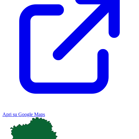
Apri su Google Maps
Keyboard shortcuts
Image may be subject to copyright
Terms
Map
Satellite