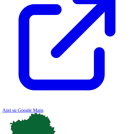
Apri su Google Maps
Keyboard shortcuts
Image may be subject to copyright
Terms
Map
Satellite