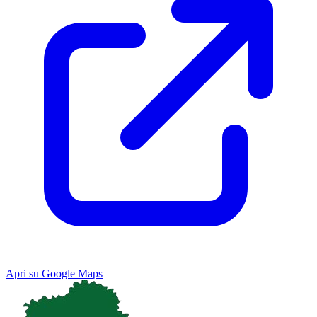
Apri su Google Maps
Keyboard shortcuts
Image may be subject to copyright
Terms
Map
Satellite