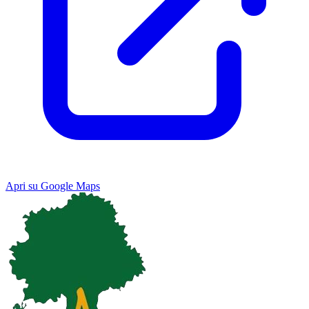
Apri su Google Maps
Keyboard shortcuts
Image may be subject to copyright
Terms
Map
Satellite