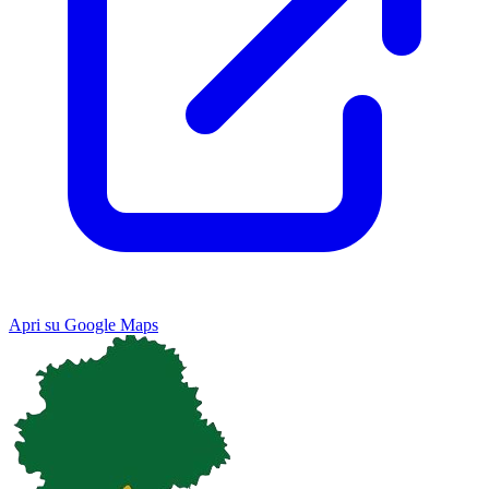
Apri su Google Maps
Keyboard shortcuts
Image may be subject to copyright
Terms
Map
Satellite