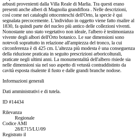
arbusti provenienti dalla Villa Reale di Marlia. Tra questi erano
presenti anche alberi di Magnolia grandiflora . Nelle descrizioni,
così come nei cataloghi ottocenteschi dell'Orto, la specie è qui
segnalata precocemente. L'individuo in oggetto viene fatto risalire al
1830, fa quindi parte del nucleo più antico delle collezioni viventi.
Nonostante uno stato vegetativo non ideale, l'albero è testimonianza
vivente degli albori dell'Orto botanico. Le sue dimensioni sono
notevoli soprattutto in relazione all'ampiezza del tronco, la cui
circonferenza è di 425 cm. L'altezza più modesta è una conseguenza
della riduzione praticata in seguito prescrizioni arboricolturali,
praticate negli ultimi anni. La monumentalità dell'albero risiede sia
nelle dimensioni sia nel suo aspetto di vetustà contraddistinto da
cavità esposta risalente il fusto e dalle grandi branche nodose.
Informazioni generali
Dati amministrativi e di tutela.
ID #14434
Rilevanza
Regionale
Codice AMI
28/E715/LU/09
Registrato il