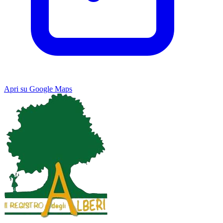
Apri su Google Maps
Keyboard shortcuts
Image may be subject to copyright
Terms
Map
Satellite