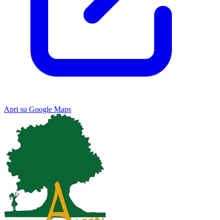
Apri su Google Maps
Keyboard shortcuts
Image may be subject to copyright
Terms
Map
Satellite