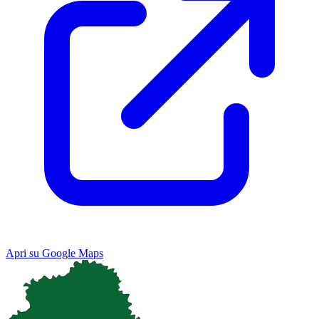
Apri su Google Maps
Keyboard shortcuts
Image may be subject to copyright
Terms
Map
Satellite