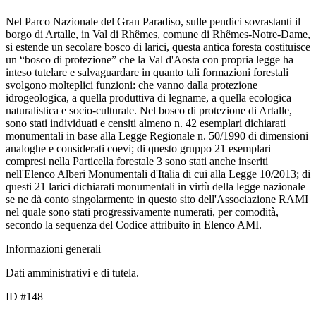
Nel Parco Nazionale del Gran Paradiso, sulle pendici sovrastanti il
borgo di Artalle, in Val di Rhêmes, comune di Rhêmes-Notre-Dame,
si estende un secolare bosco di larici, questa antica foresta costituisce
un “bosco di protezione” che la Val d'Aosta con propria legge ha
inteso tutelare e salvaguardare in quanto tali formazioni forestali
svolgono molteplici funzioni: che vanno dalla protezione
idrogeologica, a quella produttiva di legname, a quella ecologica
naturalistica e socio-culturale. Nel bosco di protezione di Artalle,
sono stati individuati e censiti almeno n. 42 esemplari dichiarati
monumentali in base alla Legge Regionale n. 50/1990 di dimensioni
analoghe e considerati coevi; di questo gruppo 21 esemplari
compresi nella Particella forestale 3 sono stati anche inseriti
nell'Elenco Alberi Monumentali d'Italia di cui alla Legge 10/2013; di
questi 21 larici dichiarati monumentali in virtù della legge nazionale
se ne dà conto singolarmente in questo sito dell'Associazione RAMI
nel quale sono stati progressivamente numerati, per comodità,
secondo la sequenza del Codice attribuito in Elenco AMI.
Informazioni generali
Dati amministrativi e di tutela.
ID #148