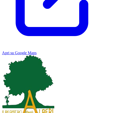
Apri su Google Maps
Keyboard shortcuts
Image may be subject to copyright
Terms
Map
Satellite