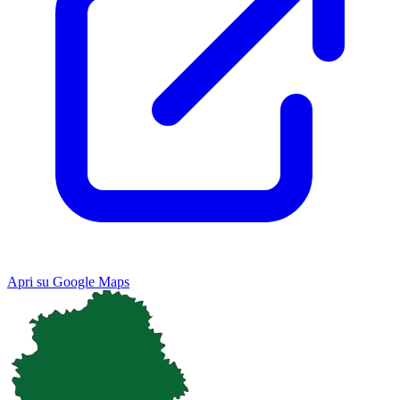
Apri su Google Maps
Keyboard shortcuts
Image may be subject to copyright
Terms
Map
Satellite